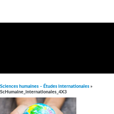
Sciences humaines – Études internationales
»
ScHumaine_internationales_4X3