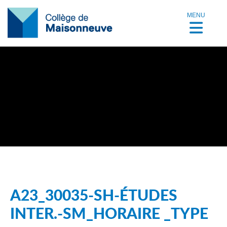
MENU
A23_30035-SH-ÉTUDES
INTER.-SM_HORAIRE _TYPE