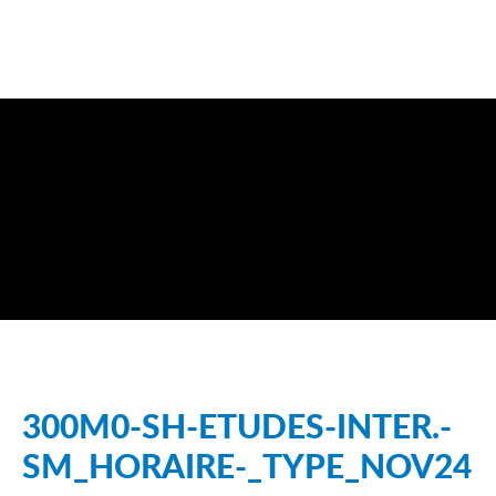
300M0-SH-ETUDES-INTER.-
SM_HORAIRE-_TYPE_NOV24