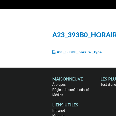
A23_393B0_HORAIR
A23_393B0_horaire _type
MAISONNEUVE
LES PL
À propos
Test d’ori
Règles de confidentialité
Médias
LIENS UTILES
Intranet
Moodle