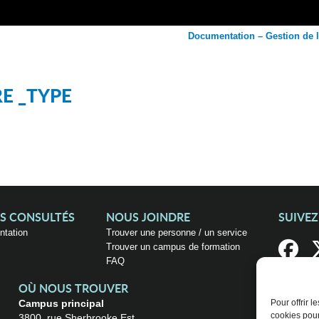
Documentation – Gestion de l
E _TYPE
US CONSULTÉS
NOUS JOINDRE
SUIVE
entation
Trouver une personne / un service
Trouver un campus de formation
FAQ
OÙ NOUS TROUVER
Campus principal
Pour offrir 
cookies pour
3800, rue Sherbrooke Est