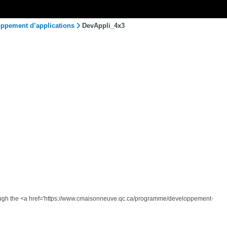
oppement d’applications
DevAppli_4x3
 through the <a href='https://www.cmaisonneuve.qc.ca/programme/developpement-