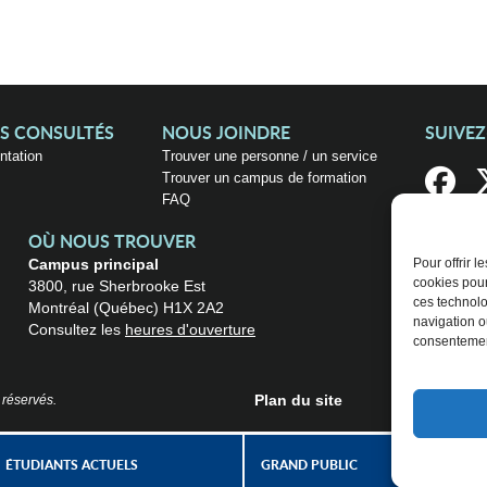
US CONSULTÉS
NOUS JOINDRE
SUIVE
entation
Trouver une personne / un service
Trouver un campus de formation
FAQ
OÙ NOUS TROUVER
Campus principal
Pour offrir 
cookies pour
3800, rue Sherbrooke Est
ces technolo
Montréal (Québec) H1X 2A2
navigation ou
Consultez les
heures d'ouverture
consentement
Plan du site
 réservés.
ÉTUDIANTS ACTUELS
GRAND PUBLIC