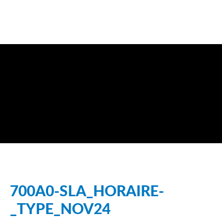
700A0-SLA_HORAIRE-
_TYPE_NOV24