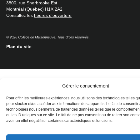
3800, rue Sherbrooke Est
Montréal (Québec) H1X 2A2
Consultez les
heures d'ouverture
© 2026 Collège de Maisonneuve. Tous droits réservés.
Plan du site
Gérer le consentement
Pour offrir les meilleures expériences, nous utilisons des technologies telles q
pour stocker et/ou accéder aux informations des appareils. Le fait de consentir
technologies nous permettra de traiter des données telles que le comportemen
ou les ID uniques sur ce site. Le fait de ne pas consentir ou de retirer son con
avoir un effet négatif sur certaines caractéristiques et fonctions.