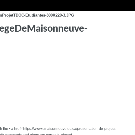
nProjetTDOC-Etudiantes-300X220-3.JPG
legeDeMaisonneuve-
ugh the <a href='https://www.cmaisonneuve.qc.ca/presentation-de-projets-