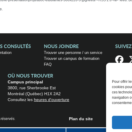
ve-presentationprojettdoc-etudiantes-300x220-3-jpg/feed/'>RSS 2.0</a> feed. Bo
e.
US CONSULTÉS
NOUS JOINDRE
SUIVE
entation
Trouver une personne / un service
Trouver un campus de formation
FAQ
OÙ NOUS TROUVER
Campus principal
Pour offrir 
cookies pour
3800, rue Sherbrooke Est
ces technolo
Montréal (Québec) H1X 2A2
navigation ou
Consultez les
heures d'ouverture
consentement
Plan du site
 réservés.