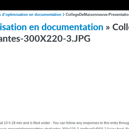
ts d’optimisation en documentation
CollegeDeMaisonneuve-Presentatio
misation en documentation
» Col
iantes-300X220-3.JPG
t 10 h 28 min and is filed under . You can follow any responses to this entry thro