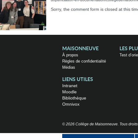
doptimisation-en-documentation/collegedemaisonneu
Sorry, the comment form is closed at this tim
MAISONNEUVE
LES PL
À propos
Test d’ori
Règles de confidentialité
Médias
LIENS UTILES
Intranet
Moodle
Bibliothèque
Omnivox
© 2026 Collège de Maisonneuve. Tous droits