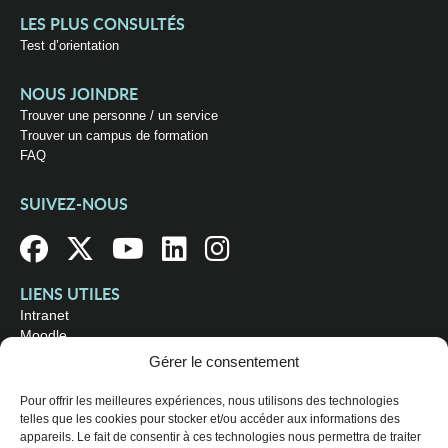
LES PLUS CONSULTÉS
Test d’orientation
NOUS JOINDRE
Trouver une personne / un service
Trouver un campus de formation
FAQ
SUIVEZ-NOUS
LIENS UTILES
Intranet
Moodle
Bibliothèque
Gérer le consentement
Omnivox
Pour offrir les meilleures expériences, nous utilisons des technologies
telles que les cookies pour stocker et/ou accéder aux informations des
OÙ NOUS TROUVER
appareils. Le fait de consentir à ces technologies nous permettra de traiter
Campus principal