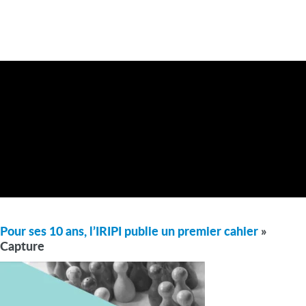
Pour ses 10 ans, l’IRIPI publie un premier cahier
»
Capture