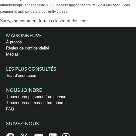
aliments/tpqa_15decembre2025_isabellegagne/feed/'>RSS 2.0</a> feed. Both
comments and pings are currently closed.
Sorry, the comment form is closed at this time.
MAISONNEUVE
À propos
Règles de confidentialité
Médias
LES PLUS CONSULTÉS
Test d’orientation
NOUS JOINDRE
Trouver une personne / un service
Trouver un campus de formation
FAQ
SUIVEZ-NOUS