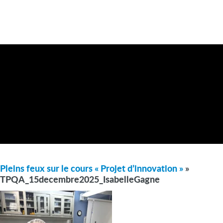
Pleins feux sur le cours « Projet d’innovation »
»
TPQA_15decembre2025_IsabelleGagne