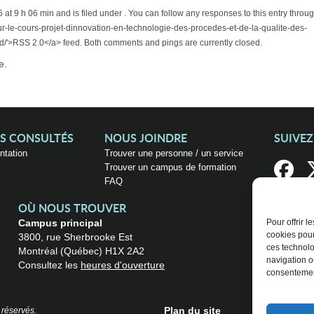
 at 9 h 06 min and is filed under . You can follow any responses to this entry throu
r-le-cours-projet-dinnovation-en-technologie-des-procedes-et-de-la-qualite-des-
'>RSS 2.0</a> feed. Both comments and pings are currently closed.
e.
US CONSULTÉS
NOUS JOINDRE
SUIVE
entation
Trouver une personne / un service
Trouver un campus de formation
FAQ
OÙ NOUS TROUVER
Campus principal
Pour offrir 
cookies pour
3800, rue Sherbrooke Est
ces technolo
Montréal (Québec) H1X 2A2
navigation ou
Consultez les
heures d'ouverture
consentement
Plan du site
 réservés.