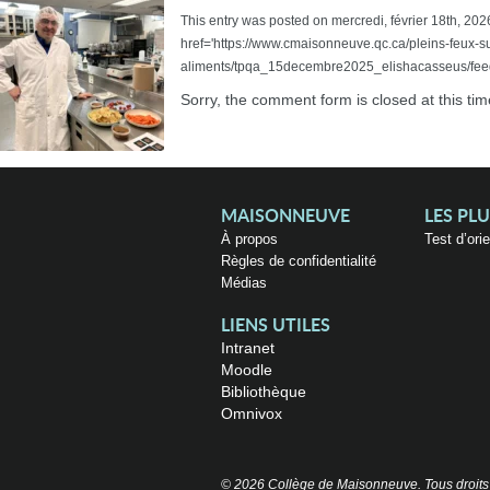
This entry was posted on mercredi, février 18th, 2026
href='https://www.cmaisonneuve.qc.ca/pleins-feux-su
aliments/tpqa_15decembre2025_elishacasseus/feed/
Sorry, the comment form is closed at this tim
MAISONNEUVE
LES PL
À propos
Test d’ori
Règles de confidentialité
Médias
LIENS UTILES
Intranet
Moodle
Bibliothèque
Omnivox
© 2026 Collège de Maisonneuve. Tous droits