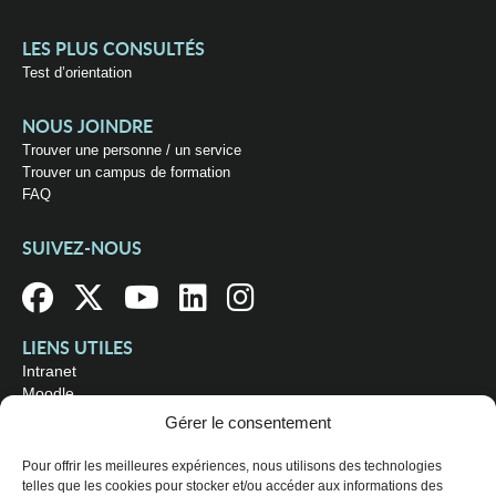
LES PLUS CONSULTÉS
Test d’orientation
NOUS JOINDRE
Trouver une personne / un service
Trouver un campus de formation
FAQ
SUIVEZ-NOUS
LIENS UTILES
Intranet
Moodle
Bibliothèque
Gérer le consentement
Omnivox
Pour offrir les meilleures expériences, nous utilisons des technologies
telles que les cookies pour stocker et/ou accéder aux informations des
OÙ NOUS TROUVER