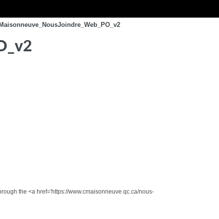
_Maisonneuve_NousJoindre_Web_PO_v2
O_v2
 through the <a href='https://www.cmaisonneuve.qc.ca/nous-