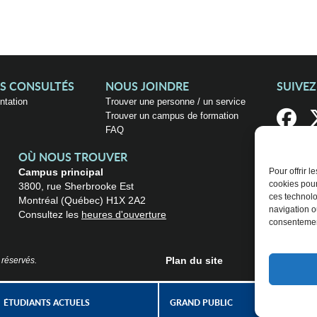
US CONSULTÉS
NOUS JOINDRE
SUIVE
entation
Trouver une personne / un service
Trouver un campus de formation
FAQ
OÙ NOUS TROUVER
Campus principal
Pour offrir 
cookies pour
3800, rue Sherbrooke Est
ces technolo
Montréal (Québec) H1X 2A2
navigation ou
Consultez les
heures d'ouverture
consentement
Plan du site
 réservés.
ÉTUDIANTS ACTUELS
GRAND PUBLIC