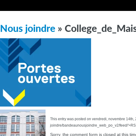
Nous joindre
» College_de_Ma
This entry was posted on vendredi, novembre 14th, 2
joindre/bandeaunousjoindre_web_po_v2/feed/'>RSS 
Sorry, the comment form is closed at this tim