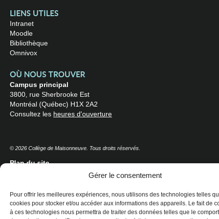
LIENS UTILES
Intranet
Moodle
Bibliothèque
Omnivox
OÙ NOUS TROUVER
Campus principal
3800, rue Sherbrooke Est
Montréal (Québec) H1X 2A2
Consultez les
heures d'ouverture
© 2026 Collège de Maisonneuve. Tous droits réservés.
Plan du site
Gérer le consentement
Pour offrir les meilleures expériences, nous utilisons des technologies telles qu
cookies pour stocker et/ou accéder aux informations des appareils. Le fait de c
à ces technologies nous permettra de traiter des données telles que le compo