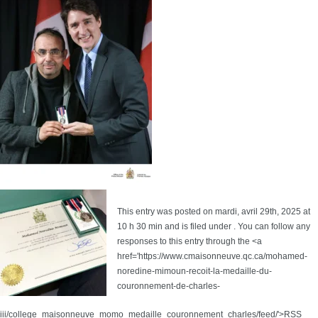
This entry was posted on mardi, avril 29th, 2025 at
10 h 30 min and is filed under . You can follow any
responses to this entry through the <a
href='https://www.cmaisonneuve.qc.ca/mohamed-
noredine-mimoun-recoit-la-medaille-du-
couronnement-de-charles-
iii/college_maisonneuve_momo_medaille_couronnement_charles/feed/'>RSS