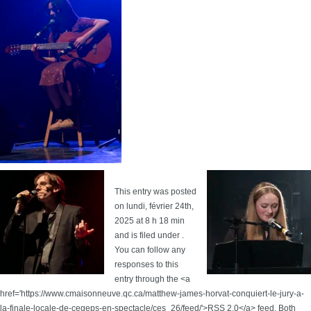
This entry was posted
on lundi, février 24th,
2025 at 8 h 18 min
and is filed under .
You can follow any
responses to this
entry through the <a
href='https://www.cmaisonneuve.qc.ca/matthew-james-horvat-conquiert-le-jury-a-
la-finale-locale-de-cegeps-en-spectacle/ces_26/feed/'>RSS 2.0</a> feed. Both