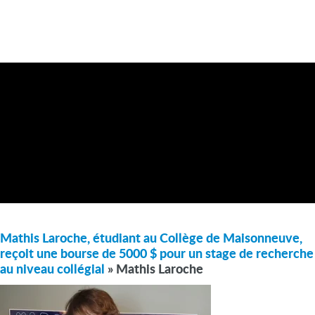
Mathis Laroche, étudiant au Collège de Maisonneuve,
reçoit une bourse de 5000 $ pour un stage de recherche
au niveau collégial
» Mathis Laroche