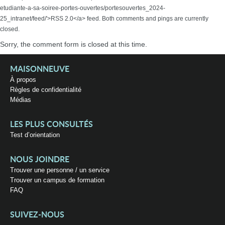
etudiante-a-sa-soiree-portes-ouvertes/portesouvertes_2024-
25_intranet/feed/'>RSS 2.0</a> feed. Both comments and pings are currently
closed.
Sorry, the comment form is closed at this time.
MAISONNEUVE
À propos
Règles de confidentialité
Médias
LES PLUS CONSULTÉS
Test d’orientation
NOUS JOINDRE
Trouver une personne / un service
Trouver un campus de formation
FAQ
SUIVEZ-NOUS