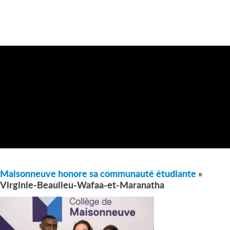
Maisonneuve honore sa communauté étudiante
»
Virginie-Beaulieu-Wafaa-et-Maranatha