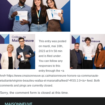
This entry was posted
on mardi, mai 16th,
2023 at 9 h 58 min
and is filed under .
You can follow any
responses to this
entry through the <a
href='https://www.cmaisonneuve.qc.ca/maisonneuve-honore-sa-communaute-
etudiante/virginie-beaulieu-wafaa-et-maranatha/feed/'>RSS 2.0</a> feed. Both
comments and pings are currently closed.
Sorry, the comment form is closed at this time.
MAISONNEUVE