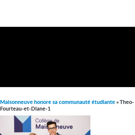
Maisonneuve honore sa communauté étudiante
» Theo-
Fourteau-et-Diane-1