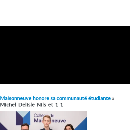
Maisonneuve honore sa communauté étudiante
»
Michel-Delisle-Nils-et-1-1