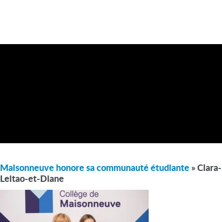
Maisonneuve honore sa communauté étudiante
» Clara-
Leitao-et-Diane