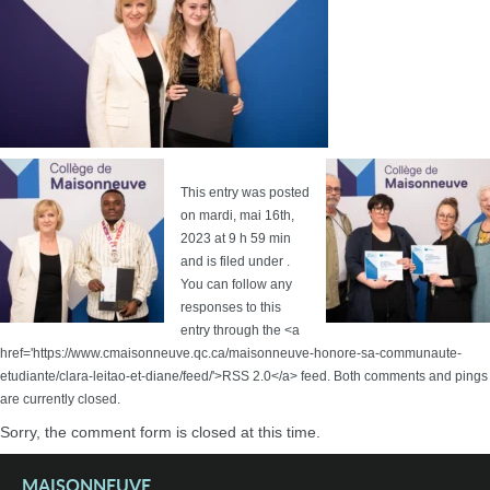
This entry was posted
on mardi, mai 16th,
2023 at 9 h 59 min
and is filed under .
You can follow any
responses to this
entry through the <a
href='https://www.cmaisonneuve.qc.ca/maisonneuve-honore-sa-communaute-
etudiante/clara-leitao-et-diane/feed/'>RSS 2.0</a> feed. Both comments and pings
are currently closed.
Sorry, the comment form is closed at this time.
MAISONNEUVE