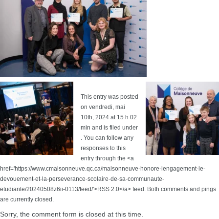
This entry was posted
on vendredi, mai
10th, 2024 at 15 h 02
min and is filed under
. You can follow any
responses to this
entry through the <a
href='https://www.cmaisonneuve.qc.ca/maisonneuve-honore-lengagement-le-
devouement-et-la-perseverance-scolaire-de-sa-communaute-
etudiante/20240508z6ii-0113/feed/'>RSS 2.0</a> feed. Both comments and pings
are currently closed.
Sorry, the comment form is closed at this time.