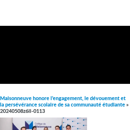
Maisonneuve honore l’engagement, le dévouement et
la persévérance scolaire de sa communauté étudiante
»
20240508z6ii-0113