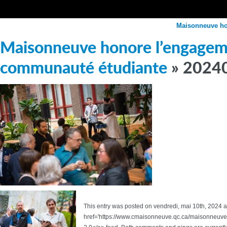
Maisonneuve hon
Maisonneuve honore l’engagemen
communauté étudiante
» 2024
This entry was posted on vendredi, mai 10th, 2024 at
href='https://www.cmaisonneuve.qc.ca/maisonneuv