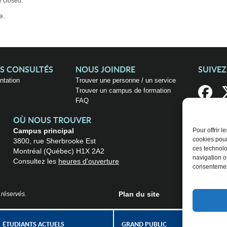
y closed.
e.
US CONSULTÉS
NOUS JOINDRE
SUIVE
entation
Trouver une personne / un service
Trouver un campus de formation
FAQ
OÙ NOUS TROUVER
Campus principal
Pour offrir 
cookies pour
3800, rue Sherbrooke Est
ces technolo
Montréal (Québec) H1X 2A2
navigation ou
Consultez les
heures d'ouverture
consentement
Plan du site
 réservés.
ÉTUDIANTS ACTUELS
GRAND PUBLIC