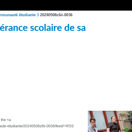
ommunauté étudiante
20240508z6ii-0036
rance scolaire de sa
 the <a
aute-etudiante/20240508z6ii-0036/feed/'>RSS