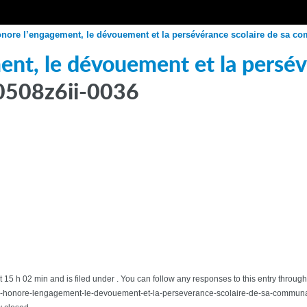
ore l’engagement, le dévouement et la persévérance scolaire de sa c
t, le dévouement et la persévé
0508z6ii-0036
 15 h 02 min and is filed under . You can follow any responses to this entry through
e-honore-lengagement-le-devouement-et-la-perseverance-scolaire-de-sa-commun