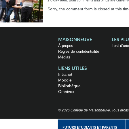
2.0</a> feed. Both comments and pings are currentl
Sorry, the comment form is closed at this tim
MAISONNEUVE
LES PL
À propos
Test d’ori
Règles de confidentialité
Médias
LIENS UTILES
Intranet
Moodle
Bibliothèque
Omnivox
© 2026 Collège de Maisonneuve. Tous droits
FUTURS ÉTUDIANTS ET PARENTS