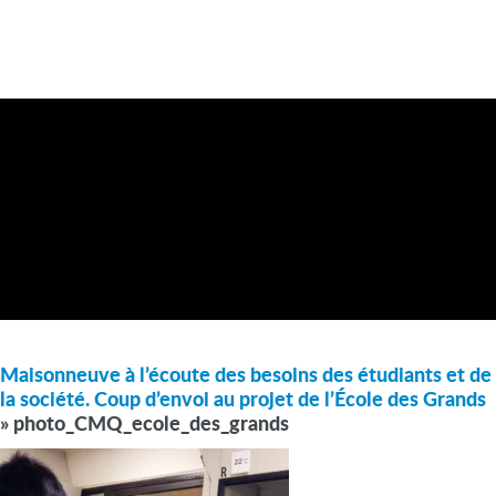
Maisonneuve à l’écoute des besoins des étudiants et de
la société. Coup d’envoi au projet de l’École des Grands
» photo_CMQ_ecole_des_grands