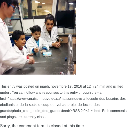
This entry was posted on mardi, novembre 1st, 2016 at 12 h 24 min and is filed
under . You can follow any responses to this entry through the <a
href='https://www.cmaisonneuve.qc.ca/maisonneuve-a-lecoute-des-besoins-des-
etudiants-et-de-la-societe-coup-denvoi-au-projet-de-lecole-des-
grands/photo_cmq_ecole_des_grands/feed/'>RSS 2.0</a> feed. Both comments
and pings are currently closed.
Sorry, the comment form is closed at this time.