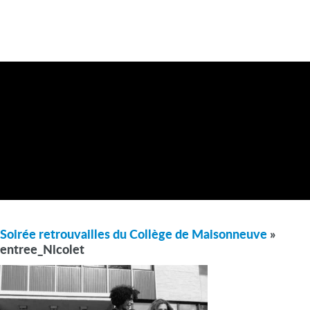
Soirée retrouvailles du Collège de Maisonneuve
»
entree_Nicolet