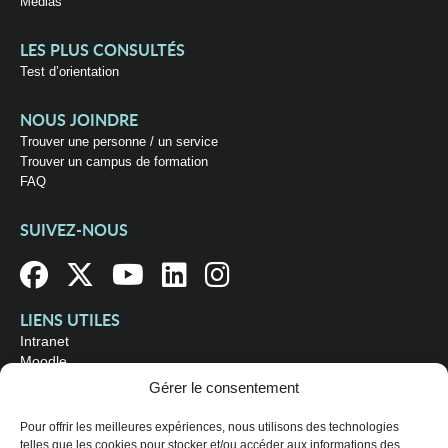
Médias
LES PLUS CONSULTÉS
Test d’orientation
NOUS JOINDRE
Trouver une personne / un service
Trouver un campus de formation
FAQ
SUIVEZ-NOUS
LIENS UTILES
Intranet
Moodle
Bibliothèque
Gérer le consentement
Omnivox
Pour offrir les meilleures expériences, nous utilisons des technologies
telles que les cookies pour stocker et/ou accéder aux informations des
OÙ NOUS TROUVER