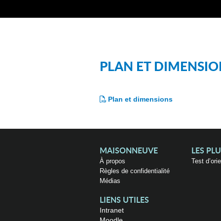
PLAN ET DIMENSIO
Plan et dimensions
MAISONNEUVE
LES PL
À propos
Test d’ori
Règles de confidentialité
Médias
LIENS UTILES
Intranet
Moodle