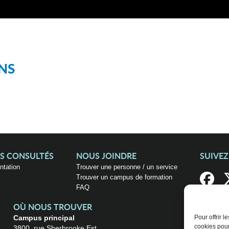
NS
US CONSULTÉS
NOUS JOINDRE
SUIVE
entation
Trouver une personne / un service
Trouver un campus de formation
FAQ
OÙ NOUS TROUVER
Campus principal
Pour offrir 
cookies pour
3800, rue Sherbrooke Est