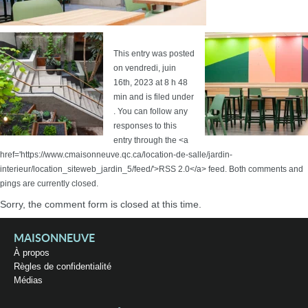
This entry was posted
on vendredi, juin
16th, 2023 at 8 h 48
min and is filed under
. You can follow any
responses to this
entry through the <a
href='https://www.cmaisonneuve.qc.ca/location-de-salle/jardin-
interieur/location_siteweb_jardin_5/feed/'>RSS 2.0</a> feed. Both comments and
pings are currently closed.
Sorry, the comment form is closed at this time.
MAISONNEUVE
À propos
Règles de confidentialité
Médias