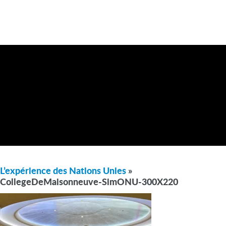
L’expérience des Nations Unies
»
CollegeDeMaisonneuve-SimONU-300X220