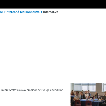
de l’intercaf à Maisonneuve
intercaf-25
e <a href='https://www.cmaisonneuve.qc.ca/ledition-