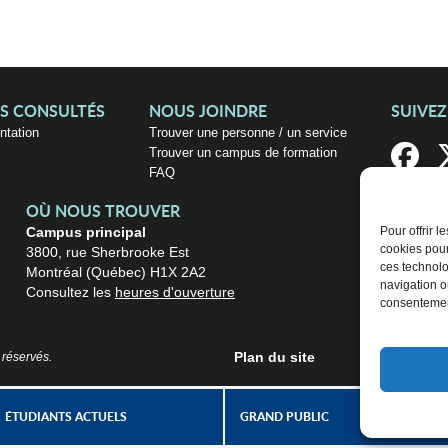
US CONSULTÉS
NOUS JOINDRE
SUIVE
entation
Trouver une personne / un service
Trouver un campus de formation
FAQ
OÙ NOUS TROUVER
Campus principal
Pour offrir 
cookies pour
3800, rue Sherbrooke Est
ces technolo
Montréal (Québec) H1X 2A2
navigation ou
Consultez les
heures d'ouverture
consentement
Plan du site
 réservés.
ÉTUDIANTS ACTUELS
GRAND PUBLIC