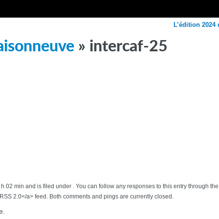
L’édition 2024 
Maisonneuve
» intercaf-25
 h 02 min and is filed under . You can follow any responses to this entry through th
>RSS 2.0</a> feed. Both comments and pings are currently closed.
e.