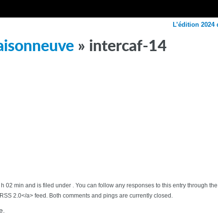
L’édition 2024 
Maisonneuve
» intercaf-14
 h 02 min and is filed under . You can follow any responses to this entry through th
>RSS 2.0</a> feed. Both comments and pings are currently closed.
e.