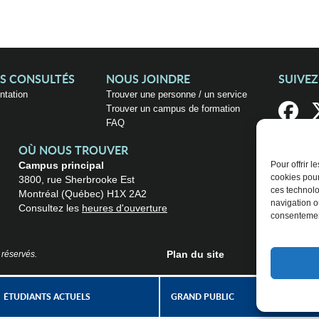
US CONSULTÉS
NOUS JOINDRE
SUIVE
entation
Trouver une personne / un service
Trouver un campus de formation
FAQ
OÙ NOUS TROUVER
Campus principal
Pour offrir 
cookies pour
3800, rue Sherbrooke Est
ces technolo
Montréal (Québec) H1X 2A2
navigation ou
Consultez les
heures d'ouverture
consentement
Plan du site
 réservés.
ÉTUDIANTS ACTUELS
GRAND PUBLIC