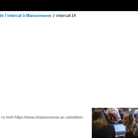
de l’intercaf à Maisonneuve
intercaf-14
e <a href='https://www.cmaisonneuve.qc.ca/ledition-