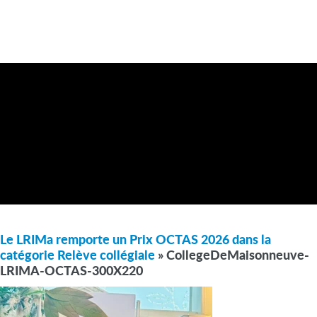
Le LRIMa remporte un Prix OCTAS 2026 dans la
catégorie Relève collégiale
» CollegeDeMaisonneuve-
LRIMA-OCTAS-300X220