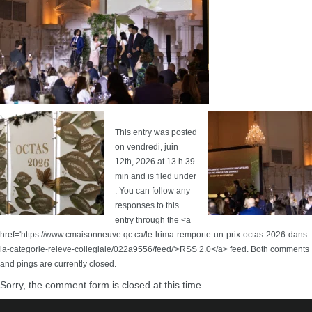
This entry was posted
on vendredi, juin
12th, 2026 at 13 h 39
min and is filed under
. You can follow any
responses to this
entry through the <a
href='https://www.cmaisonneuve.qc.ca/le-lrima-remporte-un-prix-octas-2026-dans-
la-categorie-releve-collegiale/022a9556/feed/'>RSS 2.0</a> feed. Both comments
and pings are currently closed.
Sorry, the comment form is closed at this time.