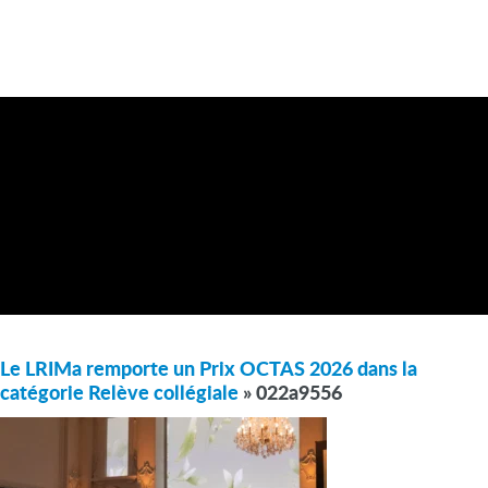
Le LRIMa remporte un Prix OCTAS 2026 dans la
catégorie Relève collégiale
» 022a9556