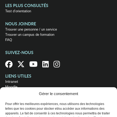
LES PLUS CONSULTÉS
Test d’orientation
NOUS JOINDRE
Trouver une personne / un service
Trouver un campus de formation
FAQ
SUIVEZ-NOUS
LIENS UTILES
Intranet
Moodle
Bibliothèque
Gérer le consentement
Omnivox
Pour offrir les meilleures expériences, nous utilisons des technologies
telles que les cookies pour stocker et/ou accéder aux informations des
OÙ NOUS TROUVER
appareils. Le fait de consentir à ces technologies nous permettra de traiter
Campus principal