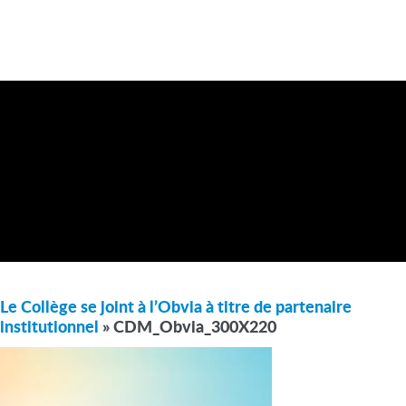
Le Collège se joint à l’Obvia à titre de partenaire
institutionnel
» CDM_Obvia_300X220