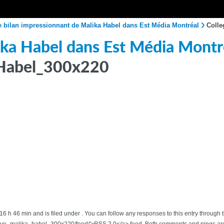
e bilan impressionnant de Malika Habel dans Est Média Montréal
Coll
ika Habel dans Est Média Montr
_Habel_300x220
t 16 h 46 min and is filed under . You can follow any responses to this entry throu