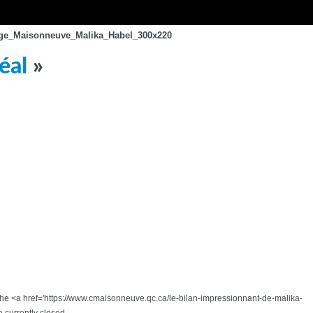
ege_Maisonneuve_Malika_Habel_300x220
éal
»
gh the <a href='https://www.cmaisonneuve.qc.ca/le-bilan-impressionnant-de-malika-