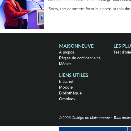
habel-dans-est-media-montreal/college_maisonneuv
Sorry, the comment form is closed at this tim
MAISONNEUVE
LES PL
À propos
Test d’ori
Règles de confidentialité
Médias
LIENS UTILES
Intranet
Moodle
Bibliothèque
Omnivox
© 2026 Collège de Maisonneuve. Tous droits