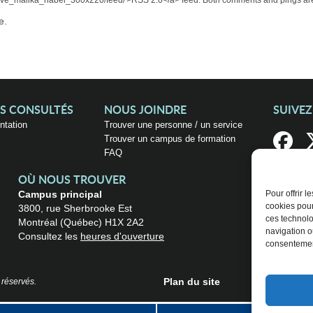
e_malika_habel_300x220/feed/'>RSS 2.0</a> feed. Both comments and pings are 
e.
US CONSULTÉS
NOUS JOINDRE
SUIVE
entation
Trouver une personne / un service
Trouver un campus de formation
FAQ
OÙ NOUS TROUVER
Campus principal
Pour offrir 
cookies pour
3800, rue Sherbrooke Est
ces technolo
Montréal (Québec) H1X 2A2
navigation ou
Consultez les
heures d'ouverture
consentement
Plan du site
 réservés.