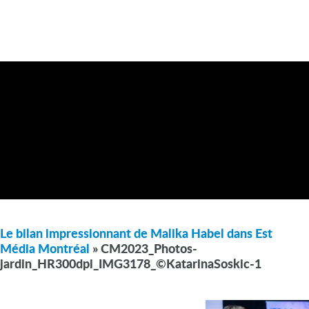
Le bilan impressionnant de Malika Habel dans Est
Média Montréal
» CM2023_Photos-
jardin_HR300dpi_IMG3178_©KatarinaSoskic-1