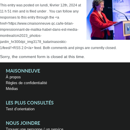
This entry was posted on lundi, février 12th, 2024 at
11 h 51 min and is filed under . You can follow any
responses to this entry through the <a
href='https://www.cmaisonneuve.qc.ca/le-bilan-
impressionnant-de-malika-habel-dans-est-media-
montreal/cm2023_photos-
jardin_hr300dpi_img3178_katarinasoskic-
1/feed/'>RSS 2.0</a> feed. Both comments and pings are currently closed.
Sorry, the comment form is closed at this time.
MAISONNEUVE
À propos
Règles de confidentialité
Médias
LES PLUS CONSULTÉS
Test d’orientation
NOUS JOINDRE
Trouver une personne / un service