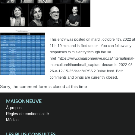
This entry was posted on mardi, octobre 4th, 2022 at
11 h 19 min and is filed under . You can follow any
responses to this entry through the <a
href='https://www.cmaisonneuve.qc.ca/international-
interculturel/thumbnail_capture-decran-le-2022-08-
26-a-12-15-35/feed/'>RSS 2.0</a> feed. Both
comments and pings are currently closed.
Sorry, the comment form is closed at this time.
MAISONNEUVE
À propos
Règles de confidentialité
Médias
LES PLUS CONSULTÉS