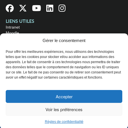
LIENS UTILES
Intranet
Moodle
Bibliothèque
Gérer le consentement
Omnivox
Pour offrir les meilleures expériences, nous utilisons des technologies
telles que les cookies pour stocker et/ou accéder aux informations des
OÙ NOUS TROUVER
appareils. Le fait de consentir à ces technologies nous permettra de traiter
Campus principal
des données telles que le comportement de navigation ou les ID uniques
3800, rue Sherbrooke Est
sur ce site. Le fait de ne pas consentir ou de retirer son consentement peut
Montréal (Québec) H1X 2A2
avoir un effet négatif sur certaines caractéristiques et fonctions.
Consultez les
heures d'ouverture
Accepter
© 2026 Collège de Maisonneuve. Tous droits réservés.
Voir les préférences
Plan du site
Règles de confidentialité
CHOISISSEZ UN PROFIL