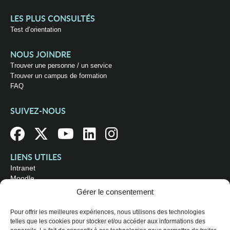
LES PLUS CONSULTÉS
Test d’orientation
NOUS JOINDRE
Trouver une personne / un service
Trouver un campus de formation
FAQ
SUIVEZ-NOUS
LIENS UTILES
Intranet
Moodle
Bibliothèque
Gérer le consentement
Omnivox
Pour offrir les meilleures expériences, nous utilisons des technologies
telles que les cookies pour stocker et/ou accéder aux informations des
OÙ NOUS TROUVER