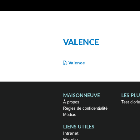
VALENCE
Valence
MAISONNEUVE
LES PL
À propos
Test d’ori
Règles de confidentialité
Médias
LIENS UTILES
Intranet
Moodle