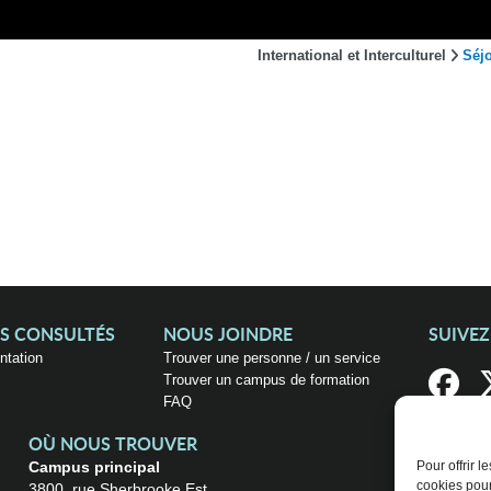
International et Interculturel
Séj
US CONSULTÉS
NOUS JOINDRE
SUIVE
entation
Trouver une personne / un service
Trouver un campus de formation
FAQ
OÙ NOUS TROUVER
Campus principal
Pour offrir 
cookies pour
3800, rue Sherbrooke Est