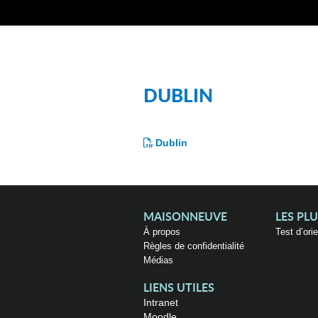
DUBLIN
Dublin
MAISONNEUVE
LES PL
À propos
Test d’ori
Règles de confidentialité
Médias
LIENS UTILES
Intranet
Moodle