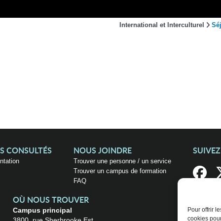
International et Interculturel
Sé
US CONSULTÉS
NOUS JOINDRE
SUIVE
entation
Trouver une personne / un service
Trouver un campus de formation
FAQ
OÙ NOUS TROUVER
Campus principal
Pour offrir 
cookies pour
3800, rue Sherbrooke Est