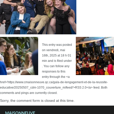
This entry was posted
on vendredi, mai
16th, 2025 at 18 h 01
min and is filed under
. You can follow any
responses to this
entry through the <a
href='https://www.cmaisonneuve.qc.ca/gala-de-lengagement-et-de-la-reussite-
educative/20250507_cdm-1070_couverture_m/feed/'>RSS 2.0</a> feed. Both
comments and pings are currently closed.
Sorry, the comment form is closed at this time.
MAISONNEUVE