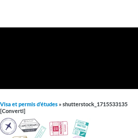
Visa et permis d’études
» shutterstock_1715533135
[Converti]