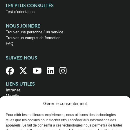
LES PLUS CONSULTÉS
Test d’orientation
NOUS JOINDRE
Trouver une personne / un service
Trouver un campus de formation
FAQ
SUIVEZ-NOUS
LIENS UTILES
Intranet
Moodle
Bibliothèque
Gérer le consentement
Omnivox
Pour offrir les meilleures expériences, nous utilisons des technologies
telles que les cookies pour stocker et/ou accéder aux informations des
OÙ NOUS TROUVER
appareils. Le fait de consentir à ces technologies nous permettra de traiter
Campus principal