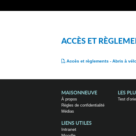
ACCÈS ET RÈGLEMEN
Accès et règlements - Abris à vél
MAISONNEUVE
LES PL
À propos
Test d’ori
Règles de confidentialité
Médias
LIENS UTILES
Intranet
Moodle