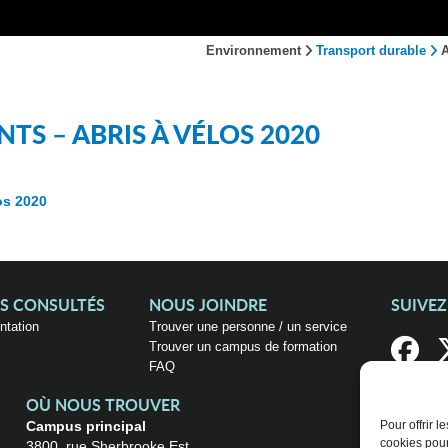
Environnement
Transport durable
A
TS – ABRIS À VÉLOS 2020
os 2020
US CONSULTÉS
NOUS JOINDRE
SUIVE
entation
Trouver une personne / un service
Trouver un campus de formation
FAQ
OÙ NOUS TROUVER
Campus principal
Pour offrir 
cookies pour
3800, rue Sherbrooke Est