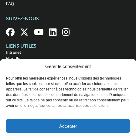
FAQ
SUIVEZ-NOUS
LIENS UTILES
Intranet
Moodle
Bibliothèque
Gérer le consentement
Omnivox
Pour offrir les meilleures expériences, nous utilisons des technologies
telles que les cookies pour stocker et/ou accéder aux informations des
OÙ NOUS TROUVER
appareils. Le fait de consentir à ces technologies nous permettra de traiter
Campus principal
des données telles que le comportement de navigation ou les ID uniques
3800, rue Sherbrooke Est
sur ce site. Le fait de ne pas consentir ou de retirer son consentement peut
Montréal (Québec) H1X 2A2
avoir un effet négatif sur certaines caractéristiques et fonctions.
Consultez les
heures d'ouverture
Accepter
© 2026 Collège de Maisonneuve. Tous droits réservés.