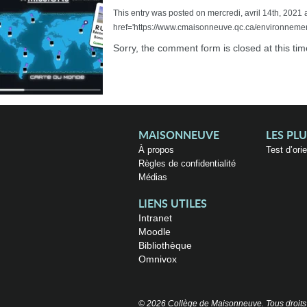
This entry was posted on mercredi, avril 14th, 2021 a
href='https://www.cmaisonneuve.qc.ca/environnemen
Sorry, the comment form is closed at this tim
MAISONNEUVE
LES PL
À propos
Test d’ori
Règles de confidentialité
Médias
LIENS UTILES
Intranet
Moodle
Bibliothèque
Omnivox
© 2026 Collège de Maisonneuve. Tous droits