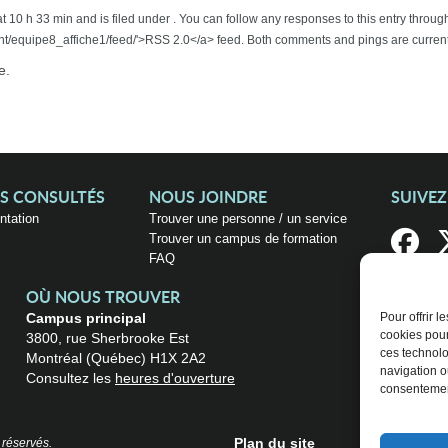
t 10 h 33 min and is filed under . You can follow any responses to this entry throug
t/equipe8_affiche1/feed/'>RSS 2.0</a> feed. Both comments and pings are current
e.
US CONSULTÉS
NOUS JOINDRE
SUIVE
entation
Trouver une personne / un service
Trouver un campus de formation
FAQ
OÙ NOUS TROUVER
Campus principal
Pour offrir 
cookies pour
3800, rue Sherbrooke Est
ces technolo
Montréal (Québec) H1X 2A2
navigation ou
Consultez les
heures d'ouverture
consentement
Plan du site
 réservés.