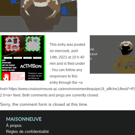
This entry was posted
on mercredi, avril
14th, 2021 at 10 h 40
min and is filed under
. You can follow any
responses to this
entry through the <a
href='https://www.cmaisonneuve.qc.ca/environnement/equipe19_affiche1/feed/'>
2.0</a> feed. Both comments and pings are currently closed.
Sorry, the comment form is closed at this time.
MAISONNEUVE
À propos
Règles de confidentialité