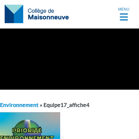
MENU
Environnement
» Equipe17_affiche4