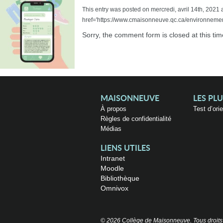
This entry was posted on mercredi, avril 14th, 2021 a
href='https://www.cmaisonneuve.qc.ca/environnemen
Sorry, the comment form is closed at this tim
MAISONNEUVE
LES PL
À propos
Test d’ori
Règles de confidentialité
Médias
LIENS UTILES
Intranet
Moodle
Bibliothèque
Omnivox
© 2026 Collège de Maisonneuve. Tous droits