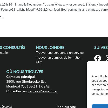
t 10 h 36 min and is filed under . You can follow any responses to this entry throug
t/equipe12_affiche3/feed/'>RSS 2.0</a> feed. Both comments and pings are curren
e.
US CONSULTÉS
NOUS JOINDRE
SUIVE
entation
Trouver une personne / un service
Trouver un campus de formation
FAQ
OÙ NOUS TROUVER
Campus principal
Pour offrir 
cookies pour
3800, rue Sherbrooke Est
ces technolo
Montréal (Québec) H1X 2A2
navigation ou
Consultez les
heures d'ouverture
consentement
Plan du site
 réservés.