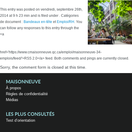
This entry was posted on vendredi, septembre 26th,
2014 at 9 h 23 min and is filed under . Catégories
de document :
Bandeaux en-tête
et
Emploi/RH
. You
can follow any responses to this entry through the
<a
href='https://www.cmaisonneuve.qc.ca/emploi/maisonneuve-34-
emplois/feed/'>RSS 2.0</a> feed. Both comments and pings are currently closed.
Sorry, the comment form is closed at this time.
MAISONNEUVE
À propos
Règles de confidentialité
Médias
LES PLUS CONSULTÉS
Test d’orientation